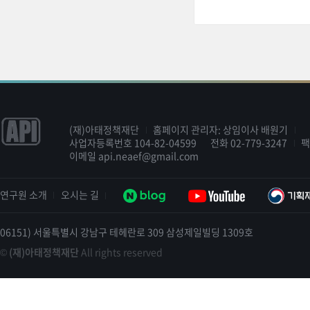
(재)아태정책재단
홈페이지 관리자: 상임이사 배원기
사업자등록번호 104-82-04599
전화
02-779-3247
이메일
api.neaef@gmail.com
연구원 소개
오시는 길
06151) 서울특별시 강남구 테헤란로 309 삼성제일빌딩 1309호
©
(재)아태정책재단
All rights reserved