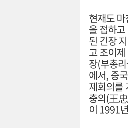
현재도 마
을 접하고
된 긴장 
고 조이제
장(부총리급
에서, 중
제회의를 
충의(王忠
이 199