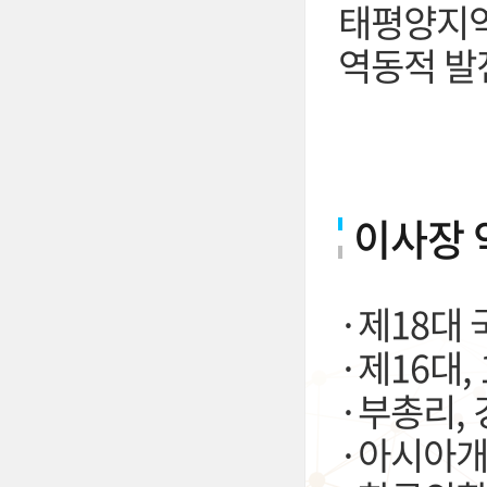
태평양지역
역동적 발
이사장 
·제18대
·제16대,
·부총리,
·아시아개