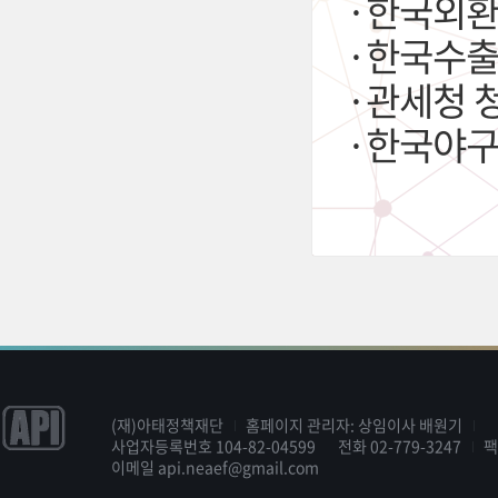
·한국외환
·한국수출
·관세청 
(재)아태정책재단
홈페이지 관리자: 상임이사 배원기
사업자등록번호 104-82-04599
전화
02-779-3247
이메일
api.neaef@gmail.com